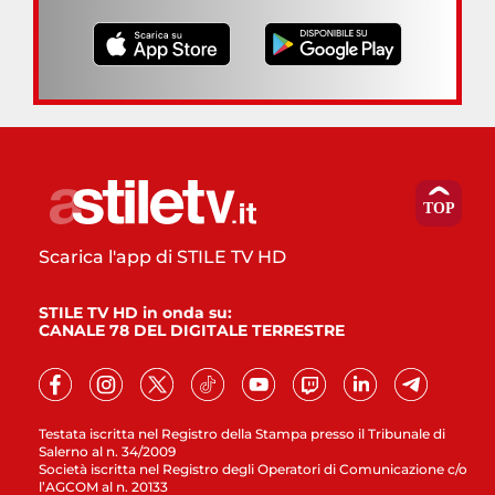
Scarica l'app di STILE TV HD
STILE TV HD in onda su:
CANALE 78 DEL DIGITALE TERRESTRE
Testata iscritta nel Registro della Stampa presso il Tribunale di
Salerno al n. 34/2009
Società iscritta nel Registro degli Operatori di Comunicazione c/o
l’AGCOM al n. 20133