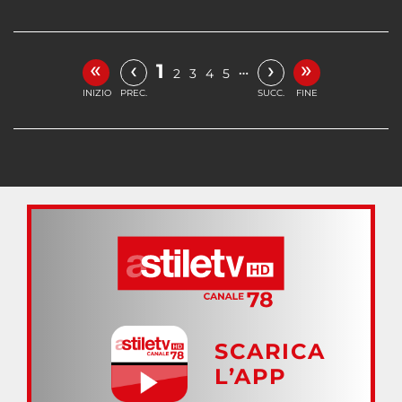
«
»
‹
›
1
…
2
3
4
5
INIZIO
PREC.
SUCC.
FINE
SCARICA
L’APP