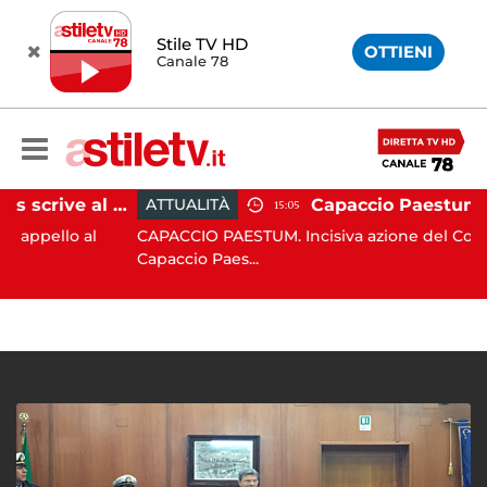
Stile TV HD
OTTIENI
Canale 78
Paestum, Codacons scrive al ministro Giuli: "Rilanciare scavi dell'Anfiteatro nell'area archeologica"
ATTUALITÀ
15:05
lo al
CAPACCIO PAESTUM. Incisiva azione del Comune di
Capaccio Paes...