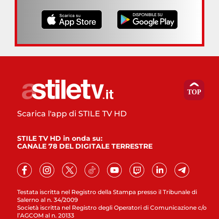
Scarica l'app di STILE TV HD
STILE TV HD in onda su:
CANALE 78 DEL DIGITALE TERRESTRE
Testata iscritta nel Registro della Stampa presso il Tribunale di
Salerno al n. 34/2009
Società iscritta nel Registro degli Operatori di Comunicazione c/o
l’AGCOM al n. 20133