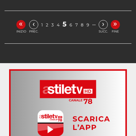
«
»
‹
›
5
…
1
2
3
4
6
7
8
9
INIZIO
PREC.
SUCC.
FINE
SCARICA
L’APP