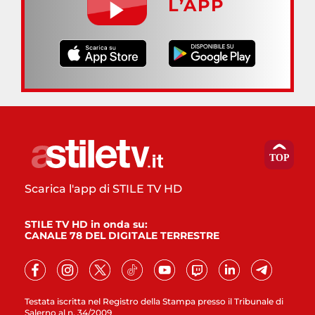
L’APP
Scarica l'app di STILE TV HD
STILE TV HD in onda su:
CANALE 78 DEL DIGITALE TERRESTRE
Testata iscritta nel Registro della Stampa presso il Tribunale di
Salerno al n. 34/2009