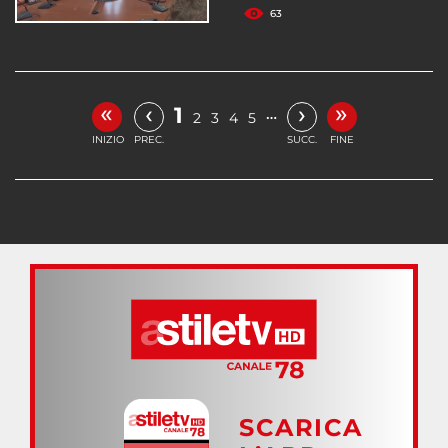
63
«
»
‹
›
1
…
2
3
4
5
INIZIO
PREC.
SUCC.
FINE
SCARICA