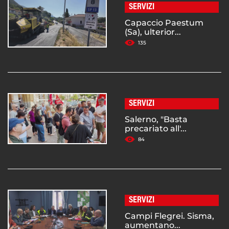
SERVIZI
Capaccio Paestum
(Sa), ulterior...
135
SERVIZI
Salerno, "Basta
precariato all'...
84
SERVIZI
Campi Flegrei. Sisma,
aumentano...