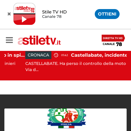
Stile TV HD
OTTIENI
Canale 78
Ischia, pusher sorpreso in spiaggia da carabinieri in Vespa
CRONACA
05:42
eri
CASTELLABATE. Ha perso il controllo della moto lungo 
Via d...