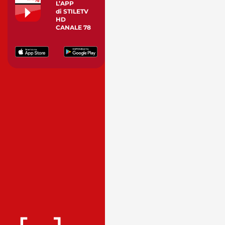
L’APP
di STILETV
HD
CANALE 78