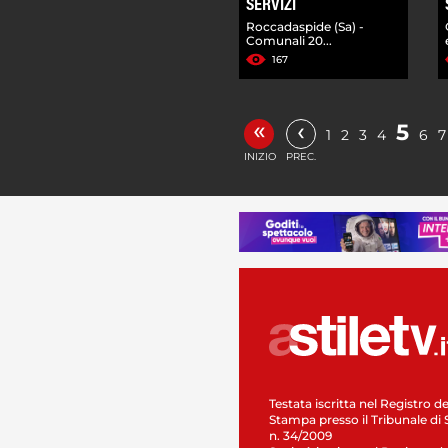
SERVIZI
Roccadaspide (Sa) -
Comunali 20...
167
«
‹
5
1
2
3
4
6
7
INIZIO
PREC.
Testata iscritta nel Registro de
Stampa presso il Tribunale di 
n. 34/2009