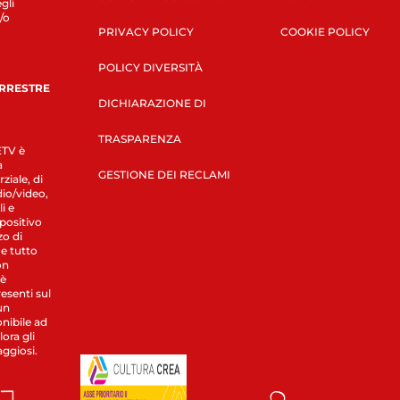
gli
/o
PRIVACY POLICY
COOKIE POLICY
POLICY DIVERSITÀ
ERRESTRE
DICHIARAZIONE DI
TRASPARENZA
LETV è
a
GESTIONE DEI RECLAMI
ziale, di
dio/video,
i e
spositivo
zo di
 e tutto
on
 è
esenti sul
un
nibile ad
ora gli
aggiosi.