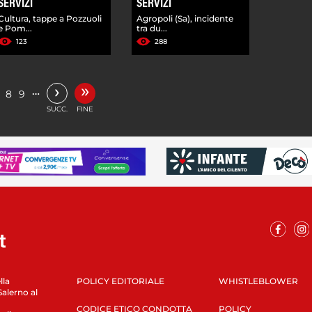
SERVIZI
SERVIZI
Cultura, tappe a Pozzuoli
Agropoli (Sa), incidente
e Pom...
tra du...
123
288
»
›
…
8
9
SUCC.
FINE
lla
POLICY EDITORIALE
WHISTLEBLOWER
Salerno al
CODICE ETICO CONDOTTA
POLICY