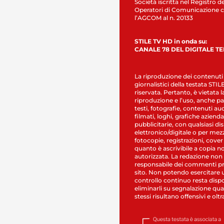
Società iscritta nel Registro de
Operatori di Comunicazione c
l’AGCOM al n. 20133
STILE TV HD in onda su:
CANALE 78 DEL DIGITALE T
La riproduzione dei contenuti
giornalistici della testata STI
riservata. Pertanto, è vietata l
riproduzione e l’uso, anche par
testi, fotografie, contenuti au
filmati, loghi, grafiche aziendal
pubblicitarie, con qualsiasi di
elettronico/digitale o per mez
fotocopie, registrazioni, cover
quanto è ascrivibile a copia n
autorizzata. La redazione non
responsabile dei commenti pr
sito. Non potendo esercitare 
controllo continuo resta dispo
eliminarli su segnalazione qual
stessi risultano offensivi e oltr