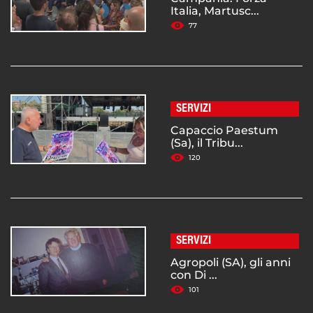
Italia, Martusc...
77
SERVIZI
Capaccio Paestum
(Sa), il Tribu...
120
SERVIZI
Agropoli (SA), gli anni
con Di ...
101