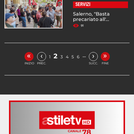
SERVIZI
Salerno, "Basta
precariato all'...
91
«
»
‹
›
2
…
1
3
4
5
6
INIZIO
PREC.
SUCC.
FINE