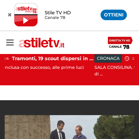
Stile TV HD
OTTIENI
Canale 78
Tramonti, 19 scout dispersi in montagna salvati dai vigili del fuoco
CRONACA
12:41
cesso, alle prime luci
SALA CONSILINA. Si ritrovano liquid
di ...