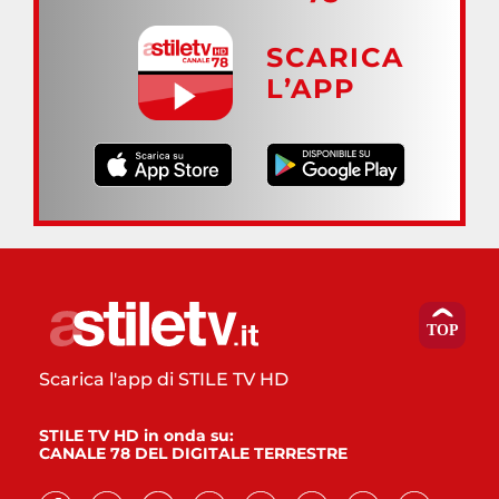
SCARICA
L’APP
Scarica l'app di STILE TV HD
STILE TV HD in onda su:
CANALE 78 DEL DIGITALE TERRESTRE