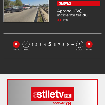
SERVIZI
Agropoli (Sa),
incidente tra du...
288
«
»
‹
›
5
…
1
2
3
4
6
7
8
9
INIZIO
PREC.
SUCC.
FINE