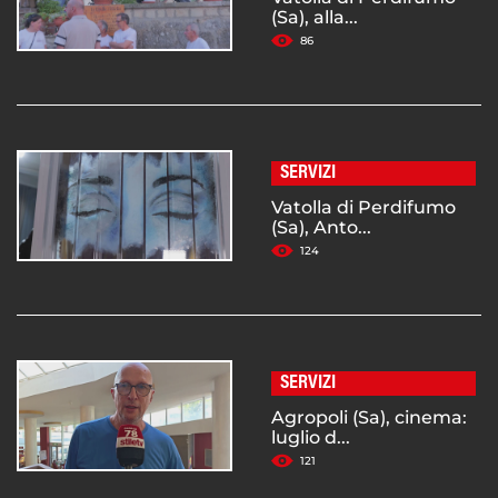
(Sa), alla...
86
SERVIZI
Vatolla di Perdifumo
(Sa), Anto...
124
SERVIZI
Agropoli (Sa), cinema:
luglio d...
121