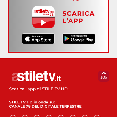
SCARICA
L’APP
Scarica l'app di STILE TV HD
STILE TV HD in onda su:
CANALE 78 DEL DIGITALE TERRESTRE