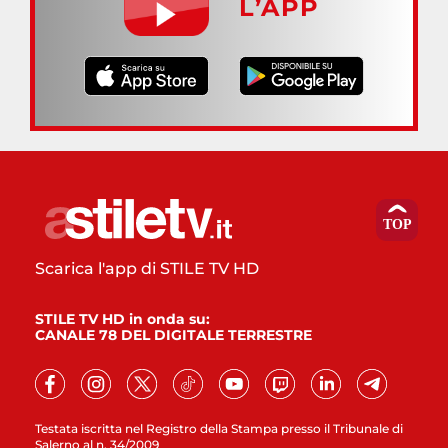
L’APP
Scarica l'app di STILE TV HD
STILE TV HD in onda su:
CANALE 78 DEL DIGITALE TERRESTRE
Testata iscritta nel Registro della Stampa presso il Tribunale di
Salerno al n. 34/2009