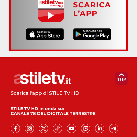
SCARICA
L’APP
Scarica l'app di STILE TV HD
STILE TV HD in onda su:
CANALE 78 DEL DIGITALE TERRESTRE