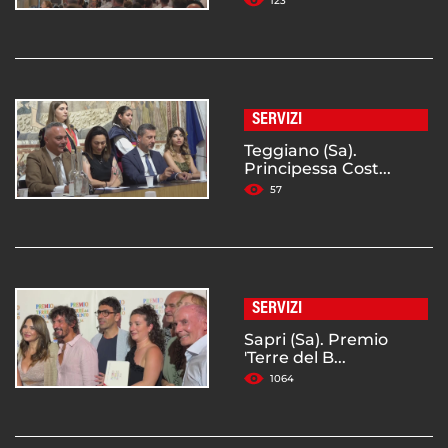
123
SERVIZI
Teggiano (Sa).
Principessa Cost...
57
SERVIZI
Sapri (Sa). Premio
'Terre del B...
1064