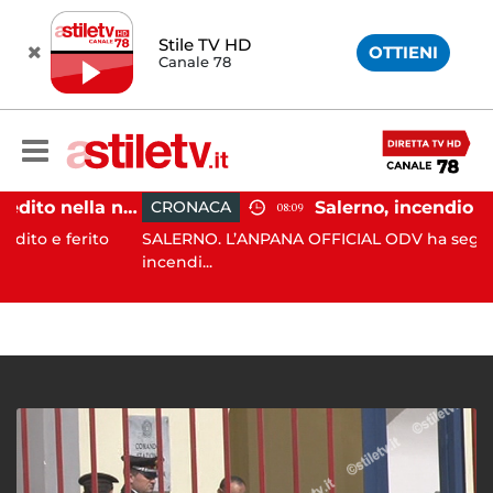
Stile TV HD
OTTIENI
Canale 78
Eboli, uomo aggredito nella notte: indagini in corso
CRONACA
08:09
ferito
SALERNO. L’ANPANA OFFICIAL ODV ha segnalato al 1
incendi...