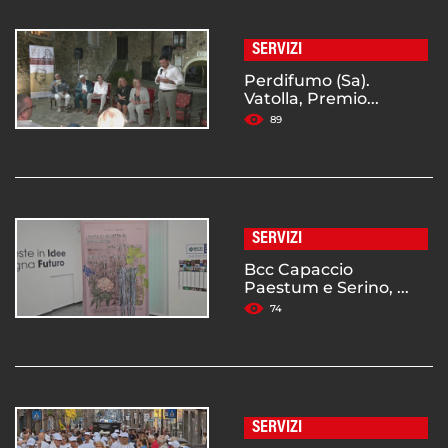
SERVIZI
Perdifumo (Sa).
Vatolla, Premio...
89
SERVIZI
Bcc Capaccio
Paestum e Serino, ...
74
SERVIZI