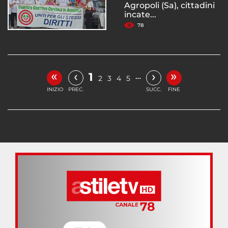
Agropoli (Sa), cittadini
incate...
78
«
»
‹
›
1
…
2
3
4
5
INIZIO
PREC.
SUCC.
FINE