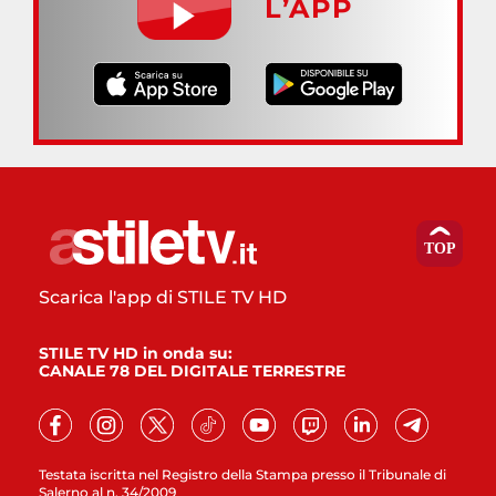
L’APP
Scarica l'app di STILE TV HD
STILE TV HD in onda su:
CANALE 78 DEL DIGITALE TERRESTRE
Testata iscritta nel Registro della Stampa presso il Tribunale di
Salerno al n. 34/2009