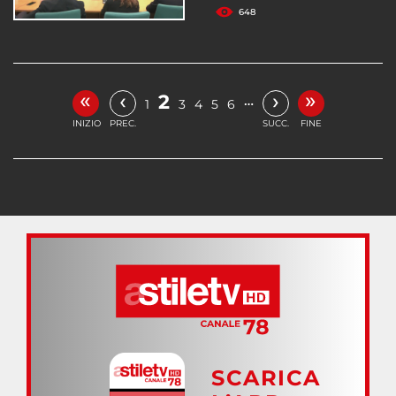
648
«
»
‹
›
2
…
1
3
4
5
6
INIZIO
PREC.
SUCC.
FINE
SCARICA