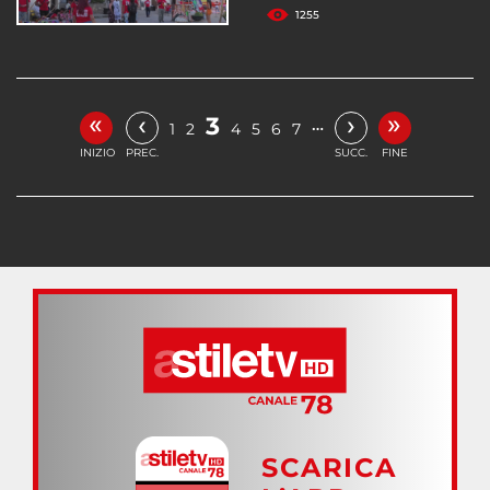
1255
«
»
‹
›
3
…
1
2
4
5
6
7
INIZIO
PREC.
SUCC.
FINE
SCARICA