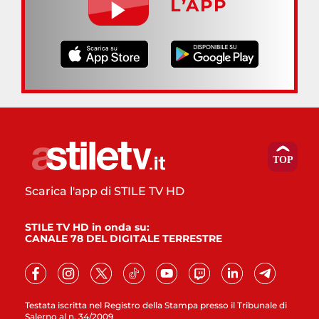
L’APP
Scarica l'app di STILE TV HD
STILE TV HD in onda su:
CANALE 78 DEL DIGITALE TERRESTRE
Testata iscritta nel Registro della Stampa presso il Tribunale di
Salerno al n. 34/2009