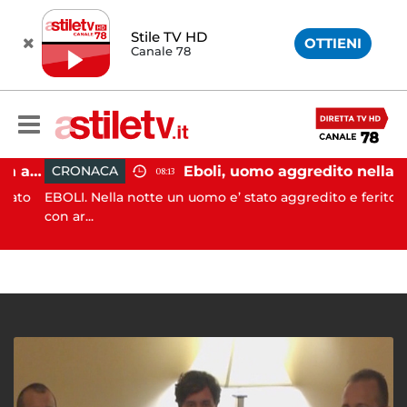
Stile TV HD
OTTIENI
Canale 78
Pontecagnano, incidente in autostrada: 5 giovani feriti
Eboli, uomo aggredito nella notte: indagini in corso
CRONACA
08:13
to
EBOLI. Nella notte un uomo e’ stato aggredito e ferito
con ar...