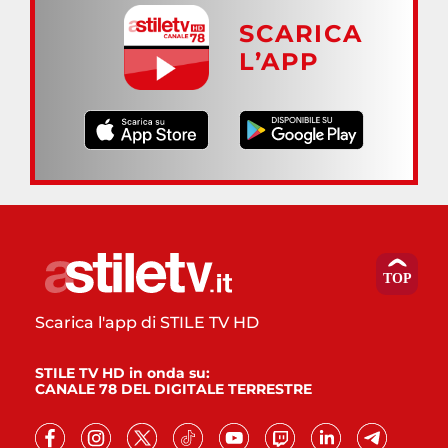
SCARICA
L’APP
Scarica l'app di STILE TV HD
STILE TV HD in onda su:
CANALE 78 DEL DIGITALE TERRESTRE