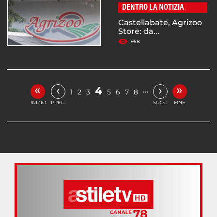
DENTRO LA NOTIZIA
Castellabate, Agrizoo
Store: da...
958
«
»
‹
›
4
…
1
2
3
5
6
7
8
INIZIO
PREC.
SUCC.
FINE