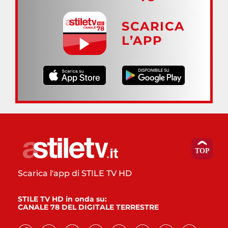
SCARICA
L’APP
Scarica l'app di STILE TV HD
STILE TV HD in onda su:
CANALE 78 DEL DIGITALE TERRESTRE