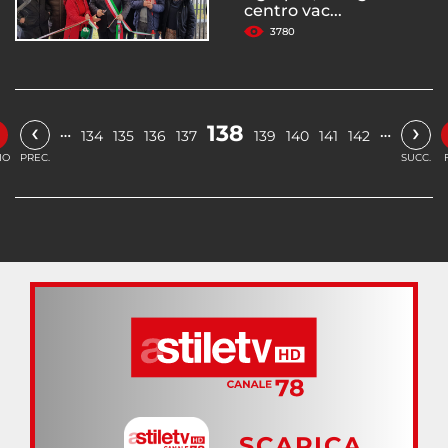
centro vac...
3780
‹
›
138
…
…
134
135
136
137
139
140
141
142
IO
PREC.
SUCC.
SCARICA