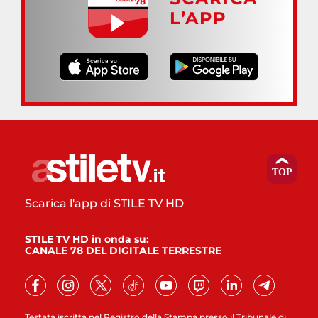
L’APP
Scarica l'app di STILE TV HD
STILE TV HD in onda su:
CANALE 78 DEL DIGITALE TERRESTRE
Testata iscritta nel Registro della Stampa presso il Tribunale di