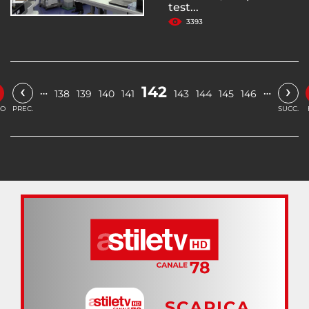
test...
3393
‹
›
142
…
…
138
139
140
141
143
144
145
146
IO
PREC.
SUCC.
SCARICA