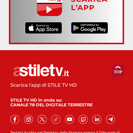
L’APP
Scarica l'app di STILE TV HD
STILE TV HD in onda su:
CANALE 78 DEL DIGITALE TERRESTRE
Testata iscritta nel Registro della Stampa presso il Tribunale di