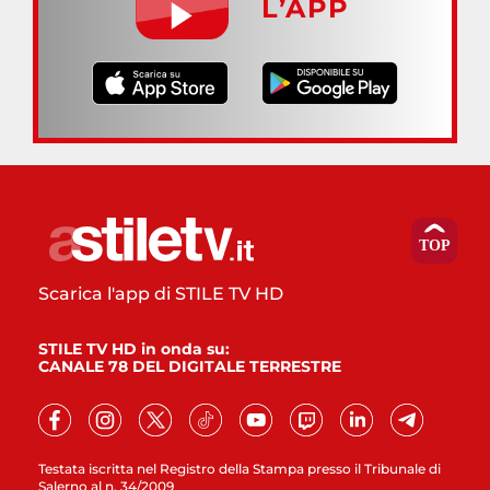
L’APP
Scarica l'app di STILE TV HD
STILE TV HD in onda su:
CANALE 78 DEL DIGITALE TERRESTRE
Testata iscritta nel Registro della Stampa presso il Tribunale di
Salerno al n. 34/2009