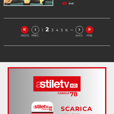
648
«
»
‹
›
2
…
1
3
4
5
6
INIZIO
PREC.
SUCC.
FINE
SCARICA