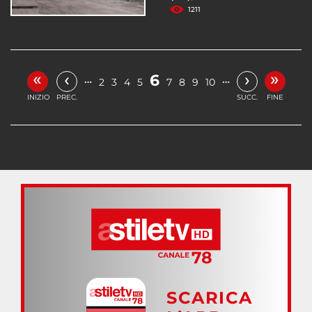
1211
«
»
‹
›
6
…
…
2
3
4
5
7
8
9
10
INIZIO
PREC.
SUCC.
FINE
SCARICA