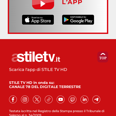
L’APP
Scarica l'app di STILE TV HD
STILE TV HD in onda su:
CANALE 78 DEL DIGITALE TERRESTRE
Testata iscritta nel Registro della Stampa presso il Tribunale di
Salerno al n. 34/2009