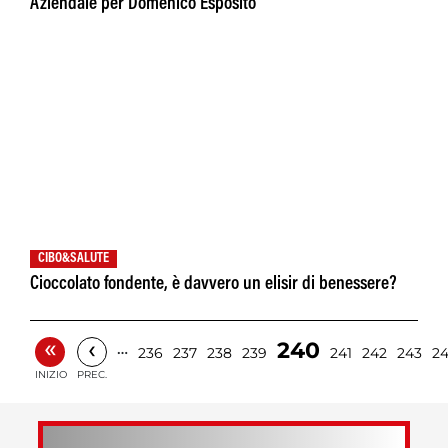
Aziendale per Domenico Esposito
CIBO&SALUTE
Cioccolato fondente, è davvero un elisir di benessere?
«
‹
240
…
236
237
238
239
241
242
243
2
INIZIO
PREC.