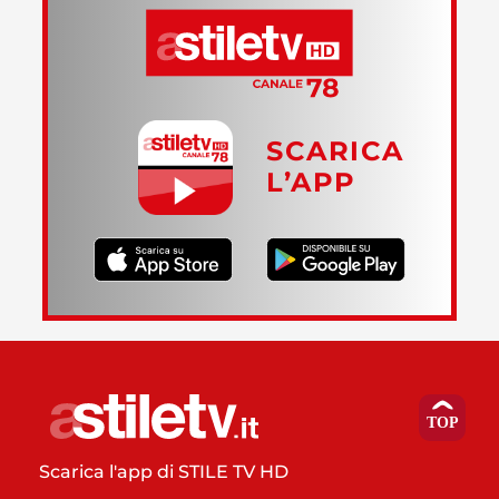
SCARICA
L’APP
Scarica l'app di STILE TV HD