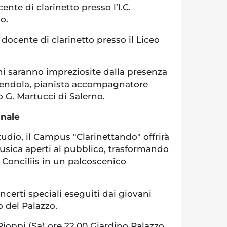
ente di clarinetto presso l’I.C.
o.
docente di clarinetto presso il Liceo
ioni saranno impreziosite dalla presenza
endola, pianista accompagnatore
o G. Martucci di Salerno.
inale
studio, il Campus "Clarinettando" offrirà
sica aperti al pubblico, trasformando
 Conciliis in un palcoscenico
ncerti speciali eseguiti dai giovani
o del Palazzo.
ioppi (Sa) ore 22.00 Giardino Palazzo