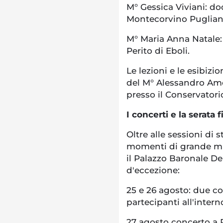
M° Gessica Viviani: doc
Montecorvino Puglian
M° Maria Anna Natale: 
Perito di Eboli.
Le lezioni e le esibiz
del M° Alessandro Am
presso il Conservatori
I concerti e la serata f
Oltre alle sessioni di 
momenti di grande mu
il Palazzo Baronale De
d'eccezione:
25 e 26 agosto: due co
partecipanti all'intern
27 agosto concerto a P