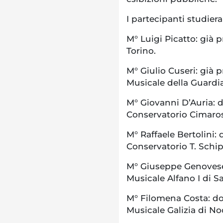
I partecipanti studier
M° Luigi Picatto: già 
Torino.
M° Giulio Cuseri: già 
Musicale della Guardia
M° Giovanni D’Auria: d
Conservatorio Cimaros
M° Raffaele Bertolini: 
Conservatorio T. Schip
M° Giuseppe Genovese:
Musicale Alfano I di S
M° Filomena Costa: doc
Musicale Galizia di Noc