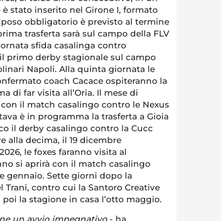
 stato inserito nel Girone I, formato
riposo obbligatorio è previsto al termine
prima trasferta sarà sul campo della FLV
giornata sfida casalinga contro
 il primo derby stagionale sul campo
nari Napoli. Alla quinta giornata le
onfermato coach Cacace ospiteranno la
 di far visita all’Oria. Il mese di
con il match casalingo contro le Nexus
tava è in programma la trasferta a Gioia
cco il derby casalingo contro la Cucc
e alla decima, il 19 dicembre
026, le foxes faranno visita al
no si aprirà con il match casalingo
e gennaio. Sette giorni dopo la
l Trani, contro cui la Santoro Creative
poi la stagione in casa l’otto maggio.
pone un avvio impegnativo
- ha