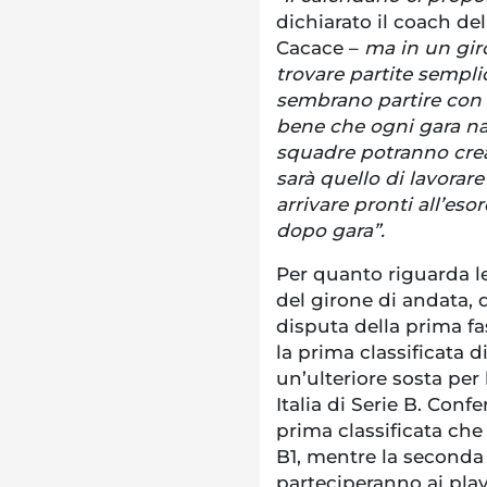
dichiarato il coach de
Cacace –
ma in un gir
trovare partite sempli
sembrano partire con 
bene che ogni gara nas
squadre potranno crear
sarà quello di lavorar
arrivare pronti all’eso
dopo gara”.
Per quanto riguarda le
del girone di andata, 
disputa della prima fas
la prima classificata d
un’ulteriore sosta per
Italia di Serie B. Con
prima classificata ch
B1, mentre la seconda e
parteciperanno ai play