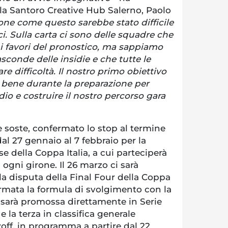
lla Santoro Creative Hub Salerno, Paolo
one come questo sarebbe stato difficile
ci. Sulla carta ci sono delle squadre che
i favori del pronostico, ma sappiamo
conde delle insidie e che tutte le
e difficoltà. Il nostro primo obiettivo
e bene durante la preparazione per
rdio e costruire il nostro percorso gara
 soste, confermato lo stop al termine
dal 27 gennaio al 7 febbraio per la
e della Coppa Italia, a cui parteciperà
i ogni girone. Il 26 marzo ci sarà
 la disputa della Final Four della Coppa
fermata la formula di svolgimento con la
e sarà promossa direttamente in Serie
 la terza in classifica generale
off, in programma a partire dal 22