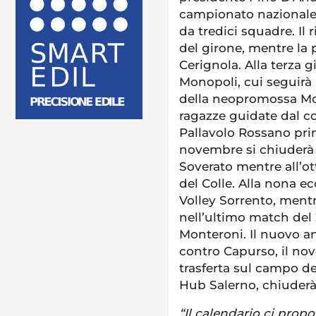
campionato nazionale è
da tredici squadre. Il 
del girone, mentre la 
Cerignola. Alla terza 
Monopoli, cui seguirà
della neopromossa Moli
ragazze guidate dal c
Pallavolo Rossano prima
novembre si chiuderà 
Soverato mentre all’ot
del Colle. Alla nona e
Volley Sorrento, mentr
nell’ultimo match del 2
Monteroni. Il nuovo an
contro Capurso, il nov
trasferta sul campo de
Hub Salerno, chiuderà 
“Il calendario ci pro