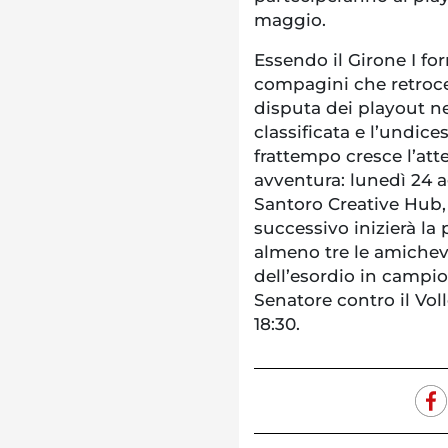
maggio.
Essendo il Girone I fo
compagini che retroce
disputa dei playout nel
classificata e l’undic
frattempo cresce l’att
avventura: lunedì 24 
Santoro Creative Hub, 
successivo inizierà l
almeno tre le amichev
dell’esordio in campion
Senatore contro il Voll
18:30.