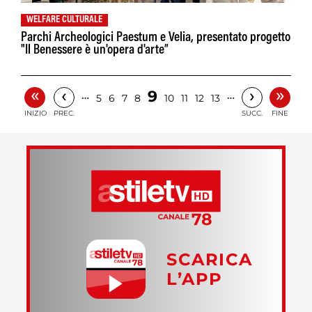
WELFARE CULTURALE
Parchi Archeologici Paestum e Velia, presentato progetto
"Il Benessere è un'opera d'arte”
«
»
‹
›
9
…
…
5
6
7
8
10
11
12
13
INIZIO
PREC.
SUCC.
FINE
SCARICA
L’APP