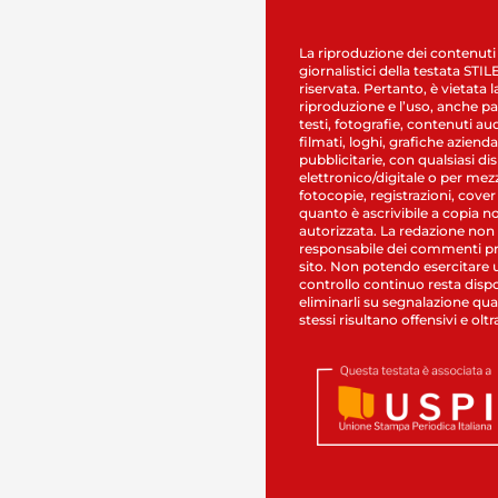
La riproduzione dei contenuti
giornalistici della testata STI
riservata. Pertanto, è vietata l
riproduzione e l’uso, anche par
testi, fotografie, contenuti au
filmati, loghi, grafiche aziendal
pubblicitarie, con qualsiasi di
elettronico/digitale o per mez
fotocopie, registrazioni, cover
quanto è ascrivibile a copia n
autorizzata. La redazione non
responsabile dei commenti pr
sito. Non potendo esercitare 
controllo continuo resta dispo
eliminarli su segnalazione qual
stessi risultano offensivi e oltr