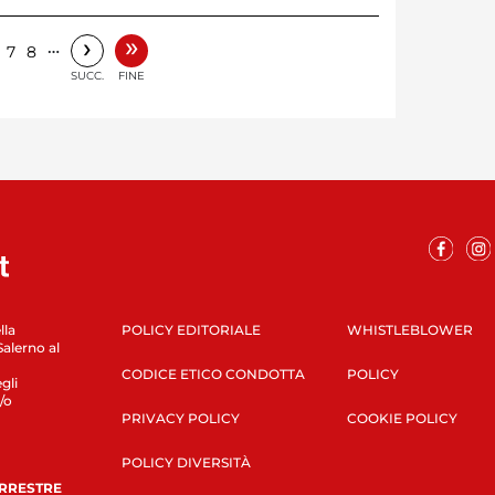
»
›
…
7
8
SUCC.
FINE
lla
POLICY EDITORIALE
WHISTLEBLOWER
Salerno al
CODICE ETICO CONDOTTA
POLICY
gli
/o
PRIVACY POLICY
COOKIE POLICY
POLICY DIVERSITÀ
ERRESTRE