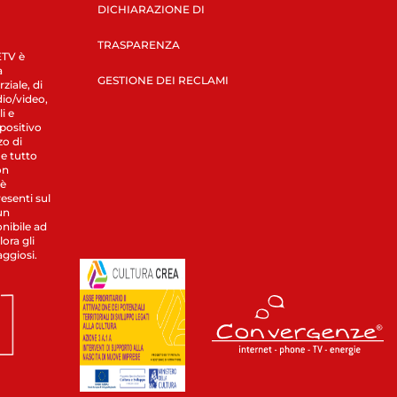
DICHIARAZIONE DI
TRASPARENZA
LETV è
a
GESTIONE DEI RECLAMI
ziale, di
dio/video,
i e
spositivo
zo di
 e tutto
on
 è
esenti sul
un
nibile ad
ora gli
aggiosi.