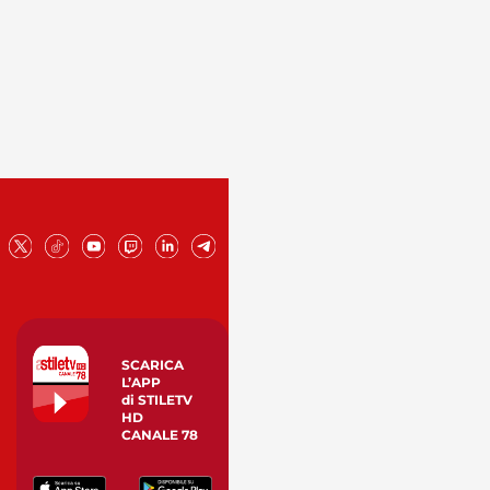
SCARICA
L’APP
di STILETV
HD
CANALE 78