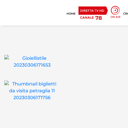
HOME
CR