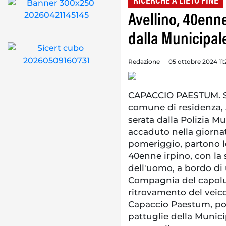
RICERCHE A LIETO FINE
Avellino, 40enn
dalla Municipal
Redazione
05 ottobre 2024 11:
CAPACCIO PAESTUM. Sc
comune di residenza, A
serata dalla Polizia M
accaduto nella giornat
pomeriggio, partono l
40enne irpino, con la
dell'uomo, a bordo di 
Compagnia del capoluo
ritrovamento del veico
Capaccio Paestum, port
pattuglie della Municip