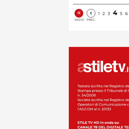
«
‹
4
1
2
3
5
6
INIZIO
PREC.
Testata iscritta nel Registro de
Stampa presso il Tribunale di 
n. 34/2009
Società iscritta nel Registro de
Operatori di Comunicazione c
l’AGCOM al n. 20133
STILE TV HD in onda su:
CANALE 78 DEL DIGITALE T