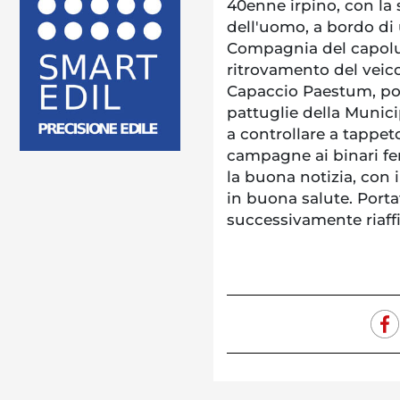
40enne irpino, con la
dell'uomo, a bordo di 
Compagnia del capoluo
ritrovamento del veico
Capaccio Paestum, port
pattuglie della Municip
a controllare a tappeto
campagne ai binari fer
la buona notizia, con i
in buona salute. Portat
successivamente riaffid