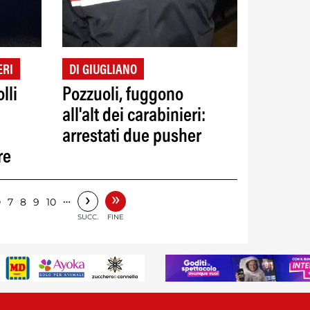
ERI
DI GIUGLIANO
lli
Pozzuoli, fuggono
all'alt dei carabinieri:
arrestati due pusher
re
»
›
6
…
7
8
9
10
SUCC.
FINE