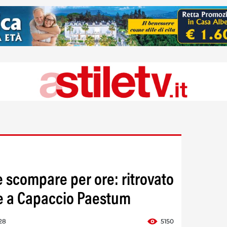
e scompare per ore: ritrovato
e a Capaccio Paestum
28
5150