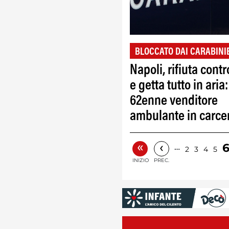
BLOCCATO DAI CARABINI
Napoli, rifiuta contro
e getta tutto in aria:
62enne venditore
ambulante in carce
«
‹
…
2
3
4
5
INIZIO
PREC.