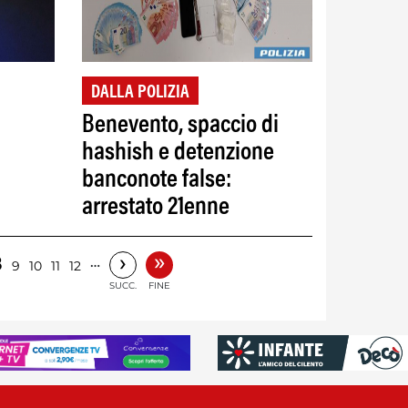
DALLA POLIZIA
i
Benevento, spaccio di
hashish e detenzione
banconote false:
arrestato 21enne
»
›
8
…
9
10
11
12
SUCC.
FINE