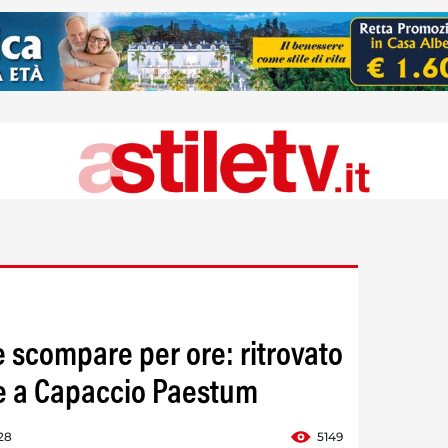
e scompare per ore: ritrovato
e a Capaccio Paestum
28
5149