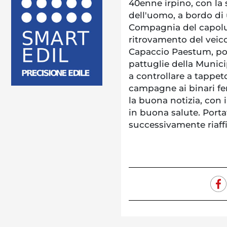
40enne irpino, con la
dell'uomo, a bordo di 
Compagnia del capoluo
ritrovamento del veico
Capaccio Paestum, port
pattuglie della Municip
a controllare a tappeto
campagne ai binari fer
la buona notizia, con i
in buona salute. Portat
successivamente riaffid