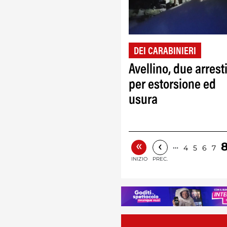
DEI CARABINIERI
Avellino, due arrest
per estorsione ed
usura
«
‹
…
4
5
6
7
INIZIO
PREC.