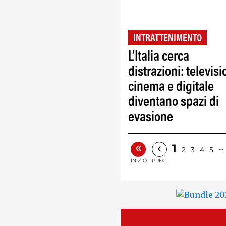
INTRATTENIMENTO
L’Italia cerca
distrazioni: televisi
cinema e digitale
diventano spazi di
evasione
«
‹
1
…
2
3
4
5
INIZIO
PREC.