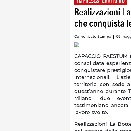
IMPRESE&TERRITORIO
Realizzazioni La
che conquista le
Comunicato Stampa
09 magg
CAPACCIO PAESTUM (S
consolidata esperienz
conquistare prestigios
internazionali. L'az
territorio con sede 
quest’anno durante T
Milano, due event
testimoniano ancora un
lavoro svolto.
Realizzazioni La Bot
nel settore della prog