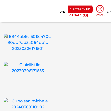
HOME
CR