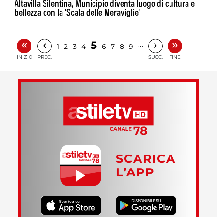
Altavilla Silentina, Municipio diventa luogo di cultura e
bellezza con la 'Scala delle Meraviglie'
«
»
‹
›
5
…
1
2
3
4
6
7
8
9
INIZIO
PREC.
SUCC.
FINE
SCARICA
L’APP