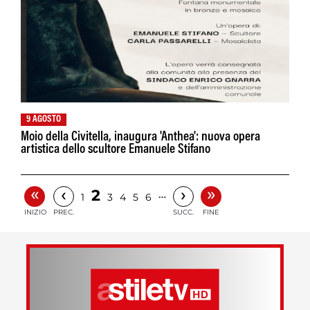
9 AGOSTO
Moio della Civitella, inaugura 'Anthea': nuova opera
artistica dello scultore Emanuele Stifano
«
»
‹
›
2
…
1
3
4
5
6
INIZIO
PREC.
SUCC.
FINE