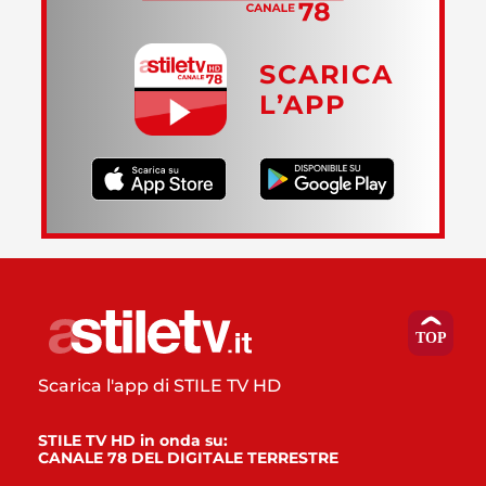
SCARICA
L’APP
Scarica l'app di STILE TV HD
STILE TV HD in onda su:
CANALE 78 DEL DIGITALE TERRESTRE