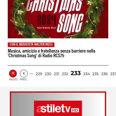
CON IL MUSICISTA WALTER RICCI
Musica, amicizia e fratellanza senza barriere nella
'Christmas Song' di Radio RCS75
«
‹
233
…
229
230
231
232
234
235
236
23
INIZIO
PREC.