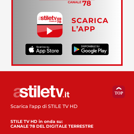
SCARICA
L’APP
Scarica l'app di STILE TV HD
STILE TV HD in onda su:
CANALE 78 DEL DIGITALE TERRESTRE