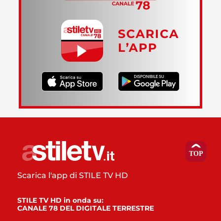
SCARICA
L’APP
Scarica l'app di STILE TV HD
STILE TV HD in onda su:
CANALE 78 DEL DIGITALE TERRESTRE