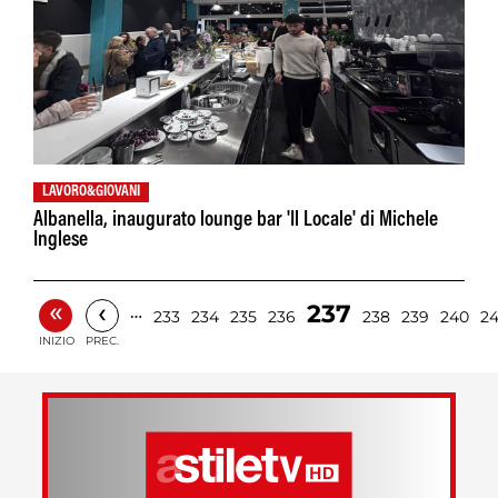
LAVORO&GIOVANI
Albanella, inaugurato lounge bar 'Il Locale' di Michele
Inglese
«
‹
237
…
233
234
235
236
238
239
240
24
INIZIO
PREC.