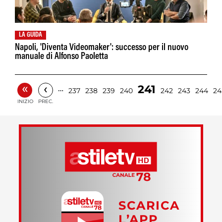
LA GUIDA
Napoli, 'Diventa Videomaker': successo per il nuovo
manuale di Alfonso Paoletta
«
‹
241
…
237
238
239
240
242
243
244
24
INIZIO
PREC.
SCARICA
L’APP