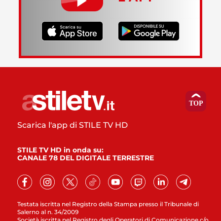
Scarica l'app di STILE TV HD
STILE TV HD in onda su:
CANALE 78 DEL DIGITALE TERRESTRE
Testata iscritta nel Registro della Stampa presso il Tribunale di
Salerno al n. 34/2009
Società iscritta nel Registro degli Operatori di Comunicazione c/o