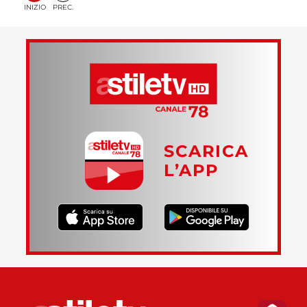
INIZIO
PREC.
SCARICA
L’APP