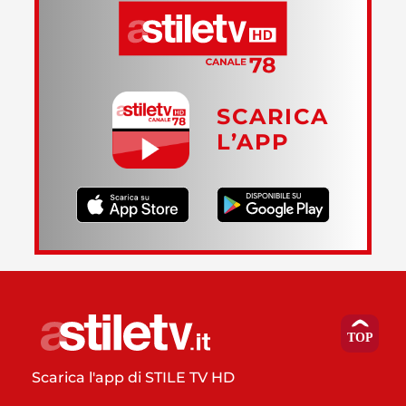
SCARICA
L’APP
Scarica l'app di STILE TV HD