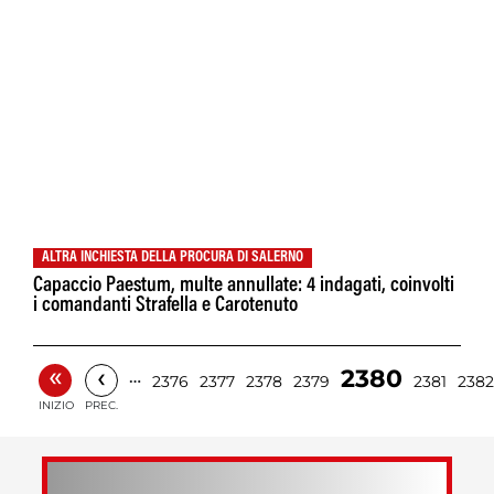
ALTRA INCHIESTA DELLA PROCURA DI SALERNO
Capaccio Paestum, multe annullate: 4 indagati, coinvolti
i comandanti Strafella e Carotenuto
«
‹
2380
…
2376
2377
2378
2379
2381
2382
INIZIO
PREC.