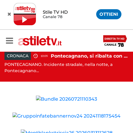
Stile TV HD
OTTIENI
Canale 78
, tenta di truffare anziana: 16enne denunciato dai carabinieri
Pontecagnano, si ribalta con l'auto alla rotatoria: giovane ferito
CRONACA
10:09
o
PONTECAGNANO. Incidente stradale, nella notte, a
C
Pontecagnano...
Ca