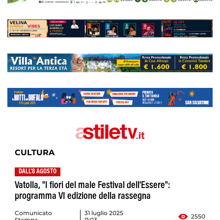
CULTURA
DALL'8 AGOSTO
Vatolla, "I fiori del male Festival dell'Essere":
programma VI edizione della rassegna
Comunicato
31 luglio 2025
2550
Stampa
11:03