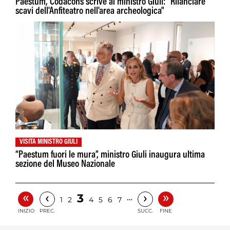
Paestum, Codacons scrive al ministro Giuli: "Rilanciare
scavi dell'Anfiteatro nell'area archeologica"
VISITA MINISTRO GIULI
“Paestum fuori le mura”, ministro Giuli inaugura ultima
sezione del Museo Nazionale
«
»
‹
›
3
…
1
2
4
5
6
7
INIZIO
PREC.
SUCC.
FINE