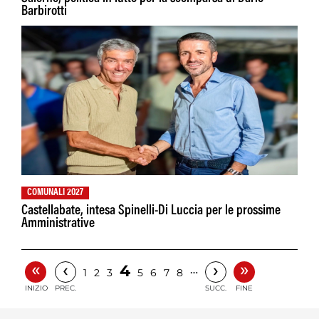
Barbirotti
COMUNALI 2027
Castellabate, intesa Spinelli-Di Luccia per le prossime
Amministrative
«
»
‹
›
4
…
1
2
3
5
6
7
8
INIZIO
PREC.
SUCC.
FINE