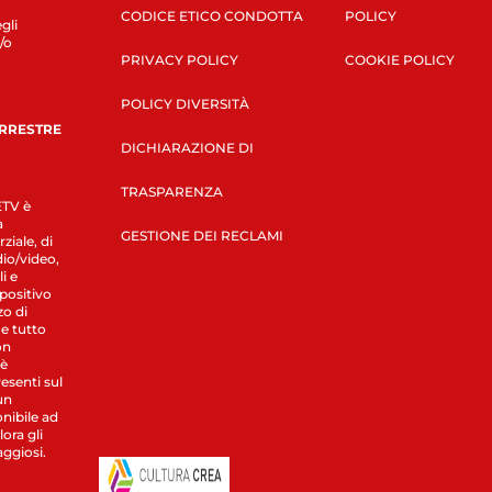
CODICE ETICO CONDOTTA
POLICY
gli
/o
PRIVACY POLICY
COOKIE POLICY
POLICY DIVERSITÀ
ERRESTRE
DICHIARAZIONE DI
TRASPARENZA
LETV è
a
GESTIONE DEI RECLAMI
ziale, di
dio/video,
i e
spositivo
zo di
 e tutto
on
 è
esenti sul
un
nibile ad
ora gli
aggiosi.