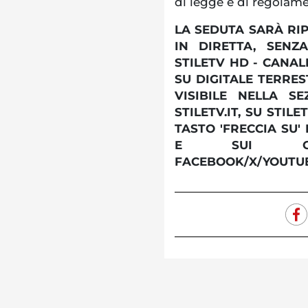
di legge e di regolam
LA SEDUTA SARÀ RI
IN DIRETTA, SENZA
STILETV HD - CANAL
SU DIGITALE TERRES
VISIBILE NELLA 
STILETV.IT, SU STIL
TASTO 'FRECCIA SU'
E SUI CAN
FACEBOOK/X/YOUTU