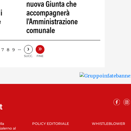
nuova Giunta che
i
accompagnerà
e
l'Amministrazione
comunale
»
›
…
7
8
9
SUCC.
FINE
lla
POLICY EDITORIALE
WHISTLEBLOWER
Salerno al