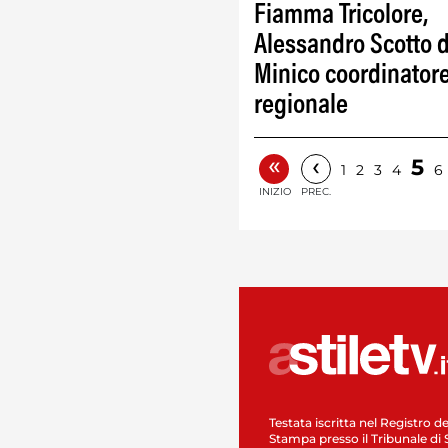
Fiamma Tricolore,
Alessandro Scotto d
Minico coordinator
regionale
«
‹
5
1
2
3
4
6
INIZIO
PREC.
Testata iscritta nel Registro de
Stampa presso il Tribunale di 