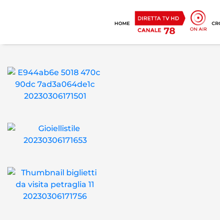
HOME
CR