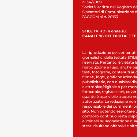
n. 34/2009
Società iscritta nel Registro de
Operatori di Comunicazione c
l’AGCOM al n. 20133
STILE TV HD in onda su:
CANALE 78 DEL DIGITALE T
La riproduzione dei contenuti
giornalistici della testata STI
riservata. Pertanto, è vietata l
riproduzione e l’uso, anche par
testi, fotografie, contenuti au
filmati, loghi, grafiche aziendal
pubblicitarie, con qualsiasi di
elettronico/digitale o per mez
fotocopie, registrazioni, cover
quanto è ascrivibile a copia n
autorizzata. La redazione non
responsabile dei commenti pr
sito. Non potendo esercitare 
controllo continuo resta dispo
eliminarli su segnalazione qual
stessi risultano offensivi e oltr