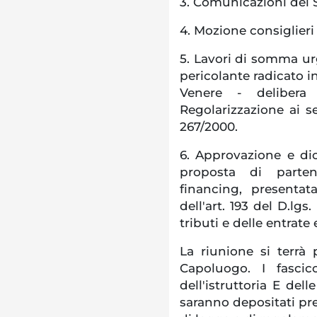
3. Comunicazioni del 
4. Mozione consiglieri
5. Lavori di somma ur
pericolante radicato i
Venere - delibera
Regolarizzazione ai se
267/2000.
6. Approvazione e dic
proposta di partena
financing, presenta
dell'art. 193 del D.lgs
tributi e delle entrate 
La riunione si terrà
Capoluogo. I fascicol
dell'istruttoria E dell
saranno depositati pr