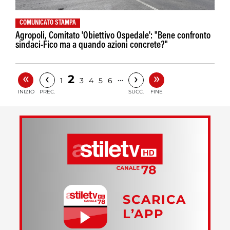
COMUNICATO STAMPA
Agropoli, Comitato 'Obiettivo Ospedale': "Bene confronto
sindaci-Fico ma a quando azioni concrete?"
«
»
‹
›
2
…
1
3
4
5
6
INIZIO
PREC.
SUCC.
FINE
SCARICA
L’APP