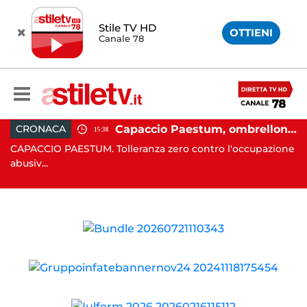
Stile TV HD
OTTIENI
Canale 78
 in moto nella notte: 19enne in prognosi riservata
Capaccio Paestum, ombrellone selvaggio: blitz della Municipale, sgomberate tutte le spiagge libere
CRONACA
15:38
in
CAPACCIO PAESTUM. Tolleranza zero contro l'occupazione
C
abusiv...
dr