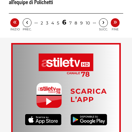
all'equipe di Polichetti
«
»
‹
›
6
…
…
2
3
4
5
7
8
9
10
INIZIO
PREC.
SUCC.
FINE
SCARICA
L’APP