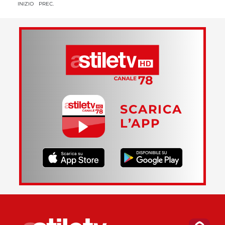
INIZIO
PREC.
SCARICA
L’APP