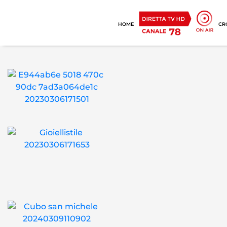
HOME
CR