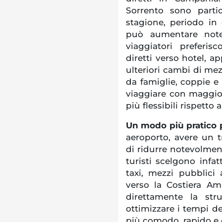
Sorrento sono partic
stagione, periodo in c
può aumentare note
viaggiatori preferis
diretti verso hotel, a
ulteriori cambi di mez
da famiglie, coppie e p
viaggiare con maggior
più flessibili rispetto
Un modo più pratico p
aeroporto, avere un 
di ridurre notevolmen
turisti scelgono infat
taxi, mezzi pubblici a
verso la Costiera Ama
direttamente la str
ottimizzare i tempi de
più comodo, rapido e 