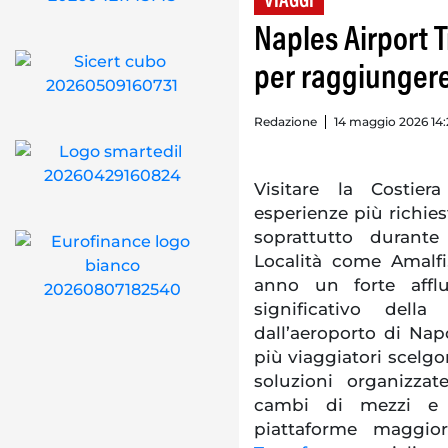
VIAGGI
Naples Airport 
per raggiungere
Redazione
14 maggio 2026 14
Visitare la Costier
esperienze più richies
soprattutto durante
Località come Amalfi
anno un forte affl
significativo dell
dall’aeroporto di Na
più viaggiatori scelgon
soluzioni organizza
cambi di mezzi e di
piattaforme maggio