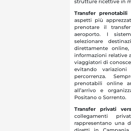
strutture ricettive in
Transfer prenotabili
aspetti più apprezzati
prenotare il transfe
aeroporto. I siste
selezionare destina
direttamente online
informazioni relative 
viaggiatori di conoscer
evitando variazion
percorrenza. Semp
prenotabili online 
all’arrivo e organiz
Positano o Sorrento.
Transfer privati v
collegamenti priv
rappresentano una del
diretti in Campania