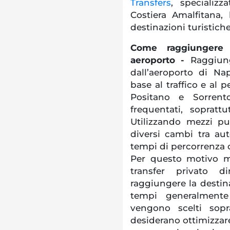
Transfers
, specializz
Costiera Amalfitana, 
destinazioni turistich
Come raggiungere 
aeroporto -
Raggiung
dall’aeroporto di Na
base al traffico e al p
Positano e Sorrent
frequentati, soprat
Utilizzando mezzi pu
diversi cambi tra aut
tempi di percorrenza 
Per questo motivo mo
transfer privato d
raggiungere la desti
tempi generalmente 
vengono scelti sopra
desiderano ottimizzar