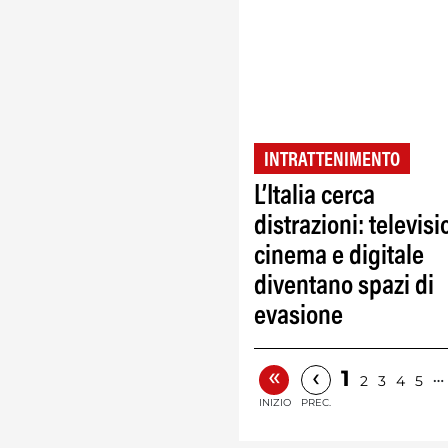
INTRATTENIMENTO
L’Italia cerca
distrazioni: televisi
cinema e digitale
diventano spazi di
evasione
«
‹
1
…
2
3
4
5
INIZIO
PREC.