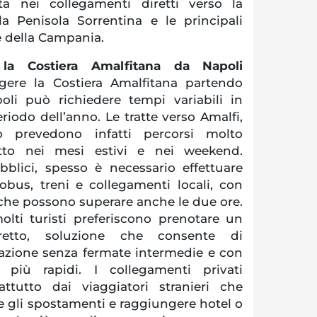
ata nei collegamenti diretti verso la
la Penisola Sorrentina e le principali
e della Campania.
la Costiera Amalfitana da Napoli
ere la Costiera Amalfitana partendo
poli può richiedere tempi variabili in
eriodo dell’anno. Le tratte verso Amalfi,
o prevedono infatti percorsi molto
tutto nei mesi estivi e nei weekend.
bblici, spesso è necessario effettuare
obus, treni e collegamenti locali, con
che possono superare anche le due ore.
lti turisti preferiscono prenotare un
iretto, soluzione che consente di
nazione senza fermate intermedie e con
più rapidi. I collegamenti privati
ttutto dai viaggiatori stranieri che
e gli spostamenti e raggiungere hotel o