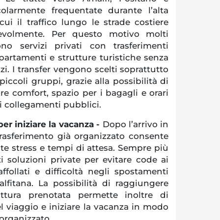
olarmente frequentate durante l’alta
ui il traffico lungo le strade costiere
volmente. Per questo motivo molti
cono servizi privati con trasferimenti
ppartamenti e strutture turistiche senza
zi. I transfer vengono scelti soprattutto
iccoli gruppi, grazie alla possibilità di
e comfort, spazio per i bagagli e orari
 ai collegamenti pubblici.
er iniziare la vacanza -
Dopo l’arrivo in
trasferimento già organizzato consente
te stress e tempi di attesa. Sempre più
ti soluzioni private per evitare code ai
ffollati e difficoltà negli spostamenti
lfitana. La possibilità di raggiungere
uttura prenotata permette inoltre di
l viaggio e iniziare la vacanza in modo
organizzato.