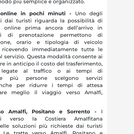
 modo più semplice e organizzato.
 online in pochi minuti -
Uno degli
 dai turisti riguarda la possibilità di
r online prima ancora dell’arrivo in
mi di prenotazione permettono di
zione, orario e tipologia di veicolo
, ricevendo immediatamente tutte le
al servizio. Questa modalità consente ai
e in anticipo il costo del trasferimento,
i legate al traffico o ai tempi di
re più persone scelgono servizi
anche per ridurre i tempi di attesa
zare meglio il viaggio verso Amalfi,
erso Amalfi, Positano e Sorrento -
I
ati verso la Costiera Amalfitana
le soluzioni più richieste dai turisti
. Le tratte verso Amalfi, Positano e