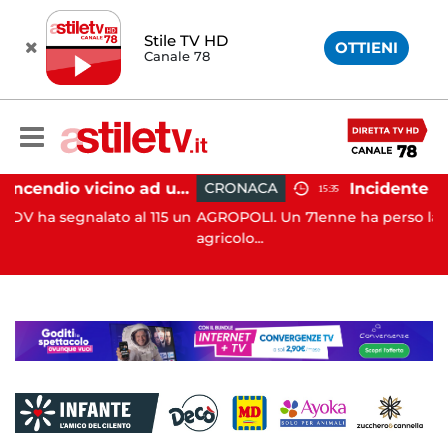
Stile TV HD
OTTIENI
Canale 78
Salerno, incendio vicino ad un traliccio: tempestivi i soccorsi
CRONACA
15:35
to al 115 un
AGROPOLI. Un 71enne ha perso la vita in un inc
agricolo...