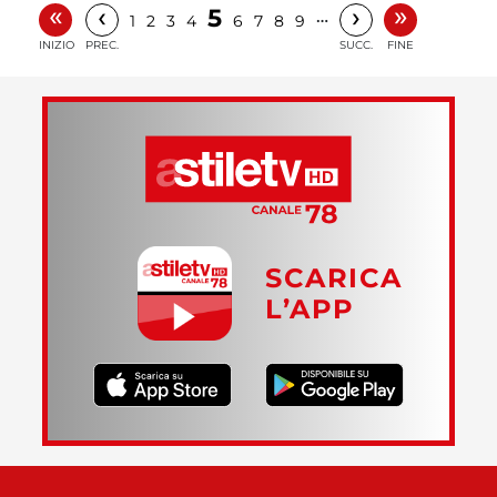
«
»
‹
›
5
…
1
2
3
4
6
7
8
9
INIZIO
PREC.
SUCC.
FINE
SCARICA
L’APP