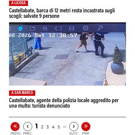
A LICOSA
Castellabate, barca di 12 metri resta incastrata sugli
scogli: salvate 9 persone
A SAN MARCO
Castellabate, agente della polizia locale aggredito per
una multa: turista denunciato
«
»
‹
›
1
…
2
3
4
5
INIZIO
PREC.
SUCC.
FINE