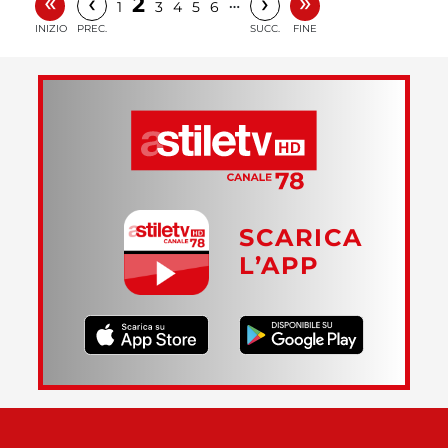
«
»
‹
›
2
…
1
3
4
5
6
INIZIO
PREC.
SUCC.
FINE
SCARICA
L’APP