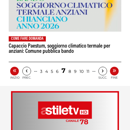
COME FARE DOMANDA
Capaccio Paestum, soggiorno climatico termale per
anziani: Comune pubblica bando
«
»
‹
›
7
…
…
3
4
5
6
8
9
10
11
INIZIO
PREC.
SUCC.
FINE