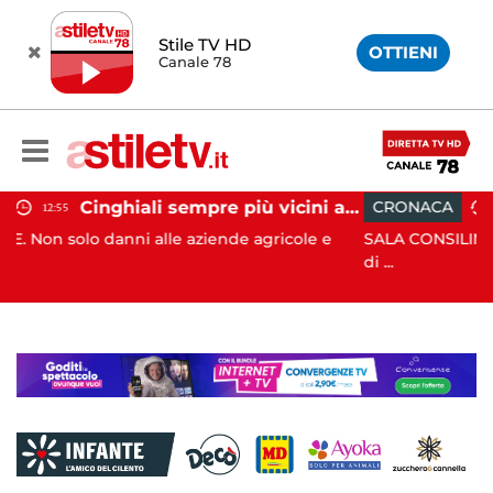
Stile TV HD
OTTIENI
Canale 78
Cinghiali sempre più vicini all'uomo: nel Cilento una famigliola arriva fino alla spiaggia
CRONACA
12:41
e aziende agricole e
SALA CONSILINA. Si ritrovano liquidat
di ...