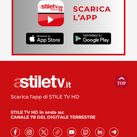
SCARICA
L’APP
Scarica l'app di STILE TV HD
STILE TV HD in onda su:
CANALE 78 DEL DIGITALE TERRESTRE