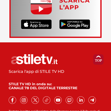
SCARICA
L’APP
Scarica l'app di STILE TV HD
STILE TV HD in onda su:
CANALE 78 DEL DIGITALE TERRESTRE