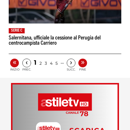
SERIE C
Salernitana, ufficiale la cessione al Perugia del
centrocampista Carriero
«
»
‹
›
1
…
2
3
4
5
INIZIO
PREC.
SUCC.
FINE