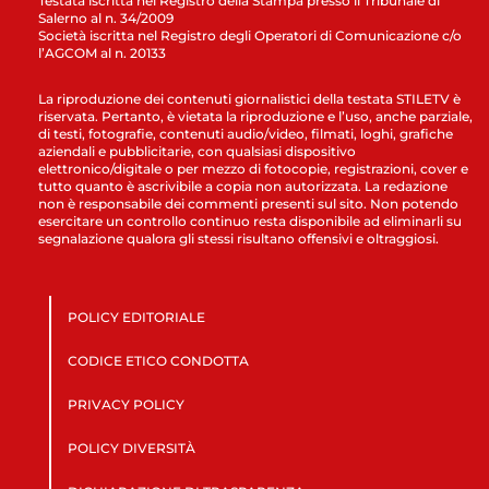
Testata iscritta nel Registro della Stampa presso il Tribunale di
Salerno al n. 34/2009
Società iscritta nel Registro degli Operatori di Comunicazione c/o
l’AGCOM al n. 20133
La riproduzione dei contenuti giornalistici della testata STILETV è
riservata. Pertanto, è vietata la riproduzione e l’uso, anche parziale,
di testi, fotografie, contenuti audio/video, filmati, loghi, grafiche
aziendali e pubblicitarie, con qualsiasi dispositivo
elettronico/digitale o per mezzo di fotocopie, registrazioni, cover e
tutto quanto è ascrivibile a copia non autorizzata. La redazione
non è responsabile dei commenti presenti sul sito. Non potendo
esercitare un controllo continuo resta disponibile ad eliminarli su
segnalazione qualora gli stessi risultano offensivi e oltraggiosi.
POLICY EDITORIALE
CODICE ETICO CONDOTTA
PRIVACY POLICY
POLICY DIVERSITÀ