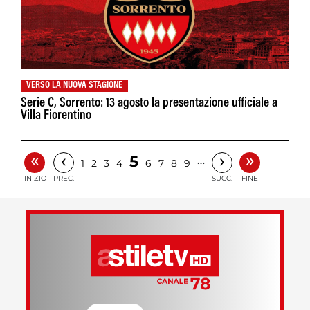
VERSO LA NUOVA STAGIONE
Serie C, Sorrento: 13 agosto la presentazione ufficiale a
Villa Fiorentino
«
»
‹
›
5
…
1
2
3
4
6
7
8
9
INIZIO
PREC.
SUCC.
FINE