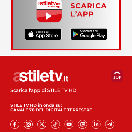
SCARICA
L’APP
Scarica l'app di STILE TV HD
STILE TV HD in onda su:
CANALE 78 DEL DIGITALE TERRESTRE