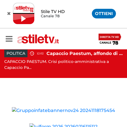
Stile TV HD
OTTIENI
Canale 78
 Campi Flegrei, nuova scossa e sciame sismico
Capaccio Paestum, affondo di Forza Italia: "Paolino è arrivato al capolinea"
POLITICA
12:02
CAPACCIO PAESTUM. Crisi politico-amministrativa a
AV
Capaccio Pa...
un