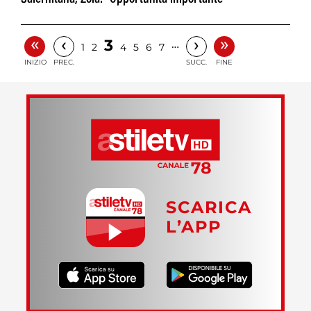
«
»
‹
›
3
…
1
2
4
5
6
7
INIZIO
PREC.
SUCC.
FINE
SCARICA
L’APP