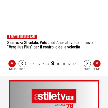
I TRATTI INTERESSATI
Sicurezza Stradale, Polizia ed Anas attivano il nuovo
"Vergilius Plus" per il controllo della velocità
«
»
‹
›
9
…
…
5
6
7
8
10
11
12
13
INIZIO
PREC.
SUCC.
FINE