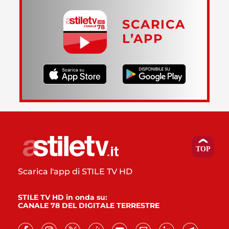
SCARICA
L’APP
Scarica l'app di STILE TV HD
STILE TV HD in onda su:
CANALE 78 DEL DIGITALE TERRESTRE