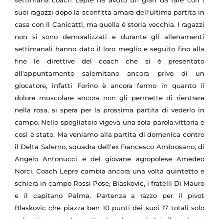
settimana coach Lepre ha avuto un gran da fare con i
suoi ragazzi dopo la sconfitta amara dell'ultima partita in
casa con il Canicattì, ma quella è storia vecchia. I ragazzi
non si sono demoralizzati e durante gli allenamenti
settimanali hanno dato il loro meglio e seguito fino alla
fine le direttive del coach che si è presentato
all'appuntamento salernitano ancora privo di un
giocatore, infatti Forino è ancora fermo in quanto il
dolore muscolare ancora non gli permette di rientrare
nella rosa, si spera per la prossima partita di vederlo in
campo. Nello spogliatoio vigeva una sola parola:vittoria e
così è stato. Ma veniamo alla partita di domenica contro
il Delta Salerno, squadra dell'ex Francesco Ambrosano, di
Angelo Antonucci e del giovane agropolese Amedeo
Norci. Coach Lepre cambia ancora una volta quintetto e
schiera in campo Rossi Pose, Blaskovic, i fratelli Di Mauro
e il capitano Palma. Partenza a razzo per il pivot
Blaskovic che piazza ben 10 punti dei suoi 17 totali solo