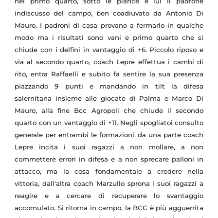
nel primo quarto, sotto le plance è lui il padrone
indiscusso del campo, ben coadiuvato da Antonio Di
Mauro. I padroni di casa provano a fermarlo in qualche
modo ma i risultati sono vani e primo quarto che si
chiude con i delfini in vantaggio di +6. Piccolo riposo e
via al secondo quarto, coach Lepre effettua i cambi di
rito, entra Raffaelli e subito fa sentire la sua presenza
piazzando 9 punti e mandando in tilt la difesa
salernitana insieme alle giocate di Palma e Marco Di
Mauro, alla fine Bcc Agropoli che chiude il secondo
quarto con un vantaggio di +11. Negli spogliatoi consulto
generale per entrambi le formazioni, da una parte coach
Lepre incita i suoi ragazzi a non mollare, a non
commettere errori in difesa e a non sprecare palloni in
attacco, ma la cosa fondamentale a credere nella
vittoria, dall'altra coach Marzullo sprona i suoi ragazzi a
reagire e a cercare di recuperare lo svantaggio
accomulato. Si ritorna in campo, la BCC è più agguerrita