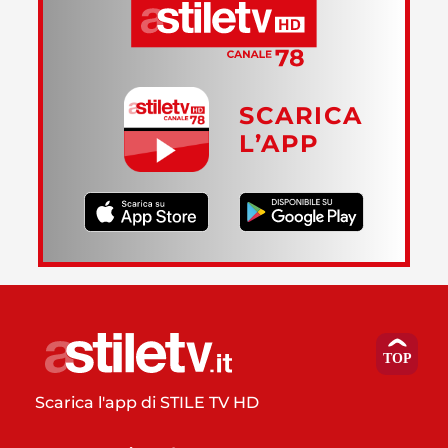
SCARICA
L’APP
Scarica l'app di STILE TV HD