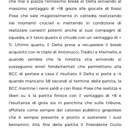
che mai e piazza l'ennesimo break al Delta arrivando al
massimo vantaggio di +18 grazie alle giocate di Rossi
Pose che sale magistralmente in cattedra realizzando
nei momenti cruciali e mettendo in condizione di
realizzare canestri potenti anche ai suoi compagni di
squadra, e il terzo quarto si chiude con un vantaggio di +
11. Ultimo quarto, il Delta prova a recuperare il break
acquisito con le triple di Antonucci, Tredici e Marinello, e
quando sembra che la rimonta stia arrivando si
susseguono errori fondamentali che permettono alla
BCC di portare a casa il risultato. Il Delta si porta a -4
quando mancano 58 secondi al termine della partita, la
BCC mantine i nervi saldi e con Rossi Pose che realizza 4
liberi su 4 la partita finisce con il vantaggio di +8 e
l'esultanza di gioia sia in panchina che sulle tribune,
affollate come sempre dal caloroso pubblico gropolese
che è sempre presente e pronto a sostenere i suoi
beniamini. Alla fine della partita il Presidente Giulio