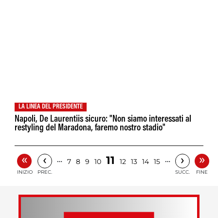
LA LINEA DEL PRESIDENTE
Napoli, De Laurentiis sicuro: "Non siamo interessati al
restyling del Maradona, faremo nostro stadio"
«
»
‹
›
11
…
…
7
8
9
10
12
13
14
15
INIZIO
PREC.
SUCC.
FINE