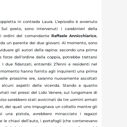
pietta in contrada Laura. L’episodio è avvenuto
 Sul posto, sono intervenuti i carabinieri della
li ordini del comandante
Raffaele Annicchiarico
,
ti da un parente dei due giovani. Al momento, sono
ividuare gli autori della rapina: secondo una prima
e forze dell’ordine dalla coppia, potrebbe trattarsi
. I due fidanzati, entrambi 27enni e residenti nel
l momento hanno fornito agli inquirenti una prima
 nelle prossime ore, saranno nuovamente ascoltati
re alcuni aspetti della vicenda. Stando a quanto
rtati nei pressi del Lido Venere, sul lungomare di
so sarebbero stati avvicinati da tre uomini armati
tori, dei quali uno impugnava un coltello mentre gli
i una pistola, avrebbero minacciato i ragazzi
 le chiavi dell’auto, i portafogli (che contenevano