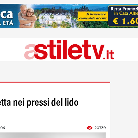
ta nei pressi del lido
:04
20739