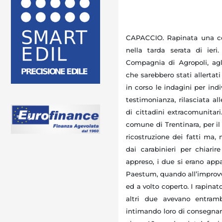
CAPACCIO. Rapinata una cop
nella tarda serata di ieri.
Compagnia di Agropoli, ag
che sarebbero stati allerta
in corso le indagini per ind
testimonianza, rilasciata all
di cittadini extracomunitari
comune di Trentinara, per i
ricostruzione dei fatti ma,
dai carabinieri per chiari
appreso, i due si erano appa
Paestum, quando all’improvvi
ed a volto coperto. I rapina
altri due avevano entramb
intimando loro di consegnare