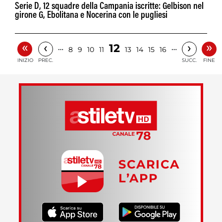
Serie D, 12 squadre della Campania iscritte: Gelbison nel
girone G, Ebolitana e Nocerina con le pugliesi
«
»
‹
›
12
…
…
8
9
10
11
13
14
15
16
INIZIO
PREC.
SUCC.
FINE
SCARICA
L’APP