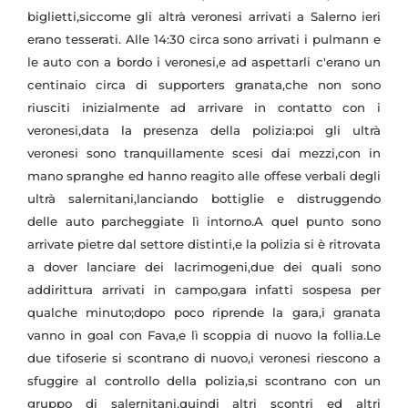
biglietti,siccome gli altrà veronesi arrivati a Salerno ieri
erano tesserati. Alle 14:30 circa sono arrivati i pulmann e
le auto con a bordo i veronesi,e ad aspettarli c'erano un
centinaio circa di supporters granata,che non sono
riusciti inizialmente ad arrivare in contatto con i
veronesi,data la presenza della polizia:poi gli ultrà
veronesi sono tranquillamente scesi dai mezzi,con in
mano spranghe ed hanno reagito alle offese verbali degli
ultrà salernitani,lanciando bottiglie e distruggendo
delle auto parcheggiate lì intorno.A quel punto sono
arrivate pietre dal settore distinti,e la polizia si è ritrovata
a dover lanciare dei lacrimogeni,due dei quali sono
addirittura arrivati in campo,gara infatti sospesa per
qualche minuto;dopo poco riprende la gara,i granata
vanno in goal con Fava,e lì scoppia di nuovo la follia.Le
due tifoserie si scontrano di nuovo,i veronesi riescono a
sfuggire al controllo della polizia,si scontrano con un
gruppo di salernitani,quindi altri scontri ed altri