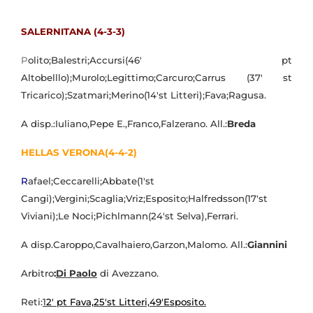
SALERNITANA (4-3-3)
P
olito;Balestri;Accursi(46' pt
Altobelllo);Murolo;Legittimo;Carcuro;Carrus (37' st
Tricarico);Szatmari;Merino(14'st Litteri);Fava;Ragusa.
A disp.:Iuliano,Pepe E.,Franco,Falzerano. All.:
Breda
HELLAS VERONA(4-4-2)
R
afael;Ceccarelli;Abbate(1'st
Cangi);Vergini;Scaglia;Vriz;Esposito;Halfredsson(17'st
Viviani);Le Noci;Pichlmann(24'st Selva),Ferrari.
A disp.Caroppo,Cavalhaiero,Garzon,Malomo. All.:
Giannini
Arbitro
:
Di Paolo
di Avezzano.
Reti:
1
2' pt Fava,25'st Litteri,49'Esposito.