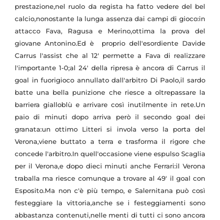
prestazione,nel ruolo da regista ha fatto vedere del bel
calcio,nonostante la lunga assenza dai campi di gioco:in
attacco Fava, Ragusa e Merino,ottima la prova del
giovane Antonino.Ed è proprio dell'esordiente Davide
Carrus l'assist che al 12' permette a Fava di realizzare
l'importante 1-0;al 24' della ripresa è ancora di Carrus il
goal in fuorigioco annullato dall'arbitro Di Paolo,il sardo
batte una bella punizione che riesce a oltrepassare la
barriera gialloblù e arrivare così inutilmente in rete.Un
paio di minuti dopo arriva però il secondo goal dei
granata:un ottimo Litteri si invola verso la porta del
Verona,viene buttato a terra e trasforma il rigore che
concede l'arbitro.In quell'occasione viene espulso Scaglia
per il Verona,e dopo dieci minuti anche Ferrari:il Verona
traballa ma riesce comunque a trovare al 49' il goal con
Esposito.Ma non c'è più tempo, e Salernitana può così
festeggiare la vittoria,anche se i festeggiamenti sono
abbastanza contenuti,nelle menti di tutti ci sono ancora