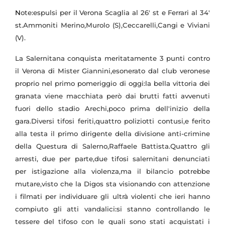
N
ote:espulsi per il Verona Scaglia al 26' st e Ferrari al 34'
st.Ammoniti Merino,Murolo (S),Ceccarelli,Cangi e Viviani
(V).
L
a Salernitana conquista meritatamente 3 punti contro
il Verona di Mister Giannini,esonerato dal club veronese
proprio nel primo pomeriggio di oggi:la bella vittoria dei
granata viene macchiata però dai brutti fatti avvenuti
fuori dello stadio Arechi,poco prima dell'inizio della
gara.Diversi tifosi feriti,quattro poliziotti contusi,e ferito
alla testa il primo dirigente della divisione anti-crimine
della Questura di Salerno,Raffaele Battista.Quattro gli
arresti, due per parte,due tifosi salernitani denunciati
per istigazione alla violenza,ma il bilancio potrebbe
mutare,visto che la Digos sta visionando con attenzione
i filmati per individuare gli ultrà violenti che ieri hanno
compiuto gli atti vandalici:si stanno controllando le
tessere del tifoso con le quali sono stati acquistati i