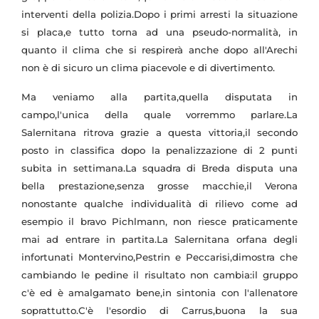
interventi della polizia.Dopo i primi arresti la situazione
si placa,e tutto torna ad una pseudo-normalità, in
quanto il clima che si respirerà anche dopo all'Arechi
non è di sicuro un clima piacevole e di divertimento.
Ma veniamo alla partita,quella disputata in
campo,l'unica della quale vorremmo parlare.La
Salernitana ritrova grazie a questa vittoria,il secondo
posto in classifica dopo la penalizzazione di 2 punti
subita in settimana.La squadra di Breda disputa una
bella prestazione,senza grosse macchie,il Verona
nonostante qualche individualità di rilievo come ad
esempio il bravo Pichlmann, non riesce praticamente
mai ad entrare in partita.La Salernitana orfana degli
infortunati Montervino,Pestrin e Peccarisi,dimostra che
cambiando le pedine il risultato non cambia:il gruppo
c'è ed è amalgamato bene,in sintonia con l'allenatore
soprattutto.C'è l'esordio di Carrus,buona la sua