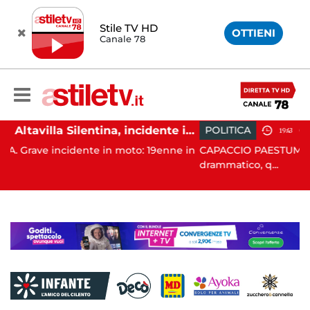
Stile TV HD
OTTIENI
Canale 78
Altavilla Silentina, incidente in moto nella notte: 19enne in prognosi riservata
POLITICA
19:43
n moto: 19enne in
CAPACCIO PAESTUM. È stato un Consiglio c
drammatico, q...