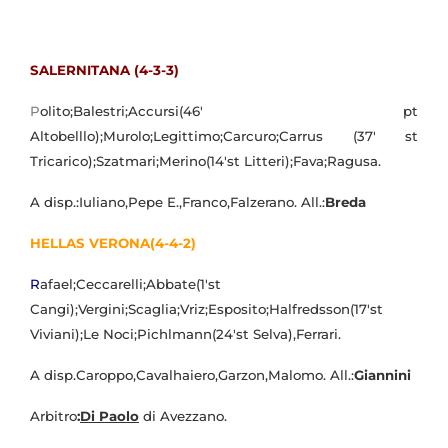
SALERNITANA (4-3-3)
P
olito;Balestri;Accursi(46' pt
Altobelllo);Murolo;Legittimo;Carcuro;Carrus (37' st
Tricarico);Szatmari;Merino(14'st Litteri);Fava;Ragusa.
A disp.:Iuliano,Pepe E.,Franco,Falzerano. All.:
Breda
HELLAS VERONA(4-4-2)
R
afael;Ceccarelli;Abbate(1'st
Cangi);Vergini;Scaglia;Vriz;Esposito;Halfredsson(17'st
Viviani);Le Noci;Pichlmann(24'st Selva),Ferrari.
A disp.Caroppo,Cavalhaiero,Garzon,Malomo. All.:
Giannini
Arbitro
:
Di Paolo
di Avezzano.