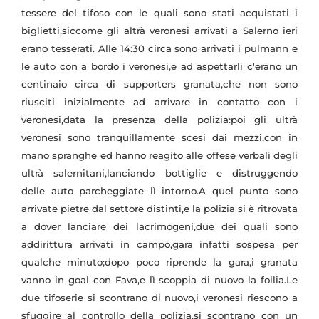
tessere del tifoso con le quali sono stati acquistati i
biglietti,siccome gli altrà veronesi arrivati a Salerno ieri
erano tesserati. Alle 14:30 circa sono arrivati i pulmann e
le auto con a bordo i veronesi,e ad aspettarli c'erano un
centinaio circa di supporters granata,che non sono
riusciti inizialmente ad arrivare in contatto con i
veronesi,data la presenza della polizia:poi gli ultrà
veronesi sono tranquillamente scesi dai mezzi,con in
mano spranghe ed hanno reagito alle offese verbali degli
ultrà salernitani,lanciando bottiglie e distruggendo
delle auto parcheggiate lì intorno.A quel punto sono
arrivate pietre dal settore distinti,e la polizia si è ritrovata
a dover lanciare dei lacrimogeni,due dei quali sono
addirittura arrivati in campo,gara infatti sospesa per
qualche minuto;dopo poco riprende la gara,i granata
vanno in goal con Fava,e lì scoppia di nuovo la follia.Le
due tifoserie si scontrano di nuovo,i veronesi riescono a
sfuggire al controllo della polizia,si scontrano con un