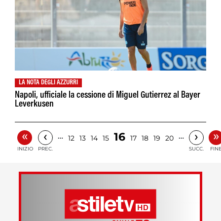
LA NOTA DEGLI AZZURRI
Napoli, ufficiale la cessione di Miguel Gutierrez al Bayer
Leverkusen
«
»
‹
›
16
…
…
12
13
14
15
17
18
19
20
INIZIO
PREC.
SUCC.
FIN