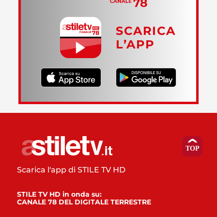
SCARICA
L’APP
Scarica l'app di STILE TV HD
STILE TV HD in onda su:
CANALE 78 DEL DIGITALE TERRESTRE