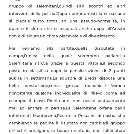
gruppo di salernitani,quindi altri scontri ed altri
interventi della polizia.Dopo i primi arresti la situazione
si placa,e tutto torna ad una pseudo-normalità, in
quanto il clima che si respirerà anche dopo all'Arechi
non è di sicuro un clima piacevole e di divertimento.
Ma veniamo alla partita,quella disputata in
campo,l'unica della quale vorremmo parlare.La
Salernitana ritrova grazie a questa vittoria,il secondo
posto in classifica dopo la penalizzazione di 2 punti
subita in settimana.La squadra di Breda disputa una
bella prestazione,senza grosse macchie,il Verona
nonostante qualche individualità di rilievo come ad
esempio il bravo Pichlmann, non riesce praticamente
mai ad entrare in partita.La Salernitana orfana degli
infortunati Montervino,Pestrin e Peccarisi,dimostra che
cambiando le pedine il risultato non cambia:il gruppo
c'è ed è amalgamato bene,in sintonia con l'allenatore