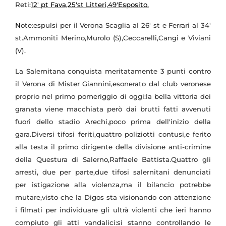
Reti:
1
2' pt Fava,25'st Litteri,49'Esposito.
N
ote:espulsi per il Verona Scaglia al 26' st e Ferrari al 34'
st.Ammoniti Merino,Murolo (S),Ceccarelli,Cangi e Viviani
(V).
L
a Salernitana conquista meritatamente 3 punti contro
il Verona di Mister Giannini,esonerato dal club veronese
proprio nel primo pomeriggio di oggi:la bella vittoria dei
granata viene macchiata però dai brutti fatti avvenuti
fuori dello stadio Arechi,poco prima dell'inizio della
gara.Diversi tifosi feriti,quattro poliziotti contusi,e ferito
alla testa il primo dirigente della divisione anti-crimine
della Questura di Salerno,Raffaele Battista.Quattro gli
arresti, due per parte,due tifosi salernitani denunciati
per istigazione alla violenza,ma il bilancio potrebbe
mutare,visto che la Digos sta visionando con attenzione
i filmati per individuare gli ultrà violenti che ieri hanno
compiuto gli atti vandalici:si stanno controllando le