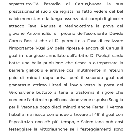
soprattutto.C'è l'esordio di Carrus,buona la sua
prestazione,nel ruolo da regista ha fatto vedere del bel
calcio,nonostante la lunga assenza dai campi di gioco:in
attacco Fava, Ragusa e Merino,ottima la prova del
giovane Antonino.Ed è proprio dell'esordiente Davide
Carrus l'assist che al 12' permette a Fava di realizzare
l'importante 1-0;al 24' della ripresa è ancora di Carrus il
goal in fuorigioco annullato dall'arbitro Di Paolo,il sardo
batte una bella punizione che riesce a oltrepassare la
barriera gialloblù e arrivare così inutilmente in rete.Un
paio di minuti dopo arriva però il secondo goal dei
granata:un ottimo Litteri si invola verso la porta del
Verona,viene buttato a terra e trasforma il rigore che
concede l'arbitro.In quell'occasione viene espulso Scaglia
per il Verona,e dopo dieci minuti anche Ferrari:il Verona
traballa ma riesce comunque a trovare al 49' il goal con
Esposito.Ma non c'è più tempo, e Salernitana può così
festeggiare la vittoria,anche se i festeggiamenti sono